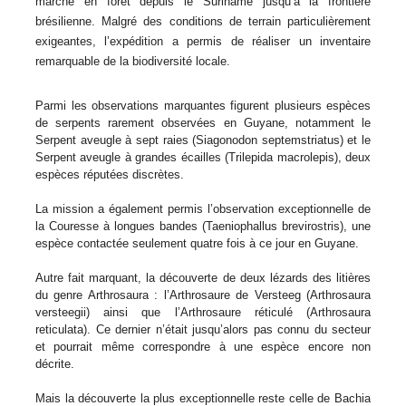
marche en forêt depuis le Suriname jusqu’à la frontière
brésilienne. Malgré des conditions de terrain particulièrement
exigeantes, l’expédition a permis de réaliser un inventaire
remarquable de la biodiversité locale.
Parmi les observations marquantes figurent plusieurs espèces
de serpents rarement observées en Guyane, notamment le
Serpent aveugle à sept raies (Siagonodon septemstriatus) et le
Serpent aveugle à grandes écailles (Trilepida macrolepis), deux
espèces réputées discrètes.
La mission a également permis l’observation exceptionnelle de
la Couresse à longues bandes (Taeniophallus brevirostris), une
espèce contactée seulement quatre fois à ce jour en Guyane.
Autre fait marquant, la découverte de deux lézards des litières
du genre Arthrosaura : l’Arthrosaure de Versteeg (Arthrosaura
versteegii) ainsi que l’Arthrosaure réticulé (Arthrosaura
reticulata). Ce dernier n’était jusqu’alors pas connu du secteur
et pourrait même correspondre à une espèce encore non
décrite.
Mais la découverte la plus exceptionnelle reste celle de Bachia