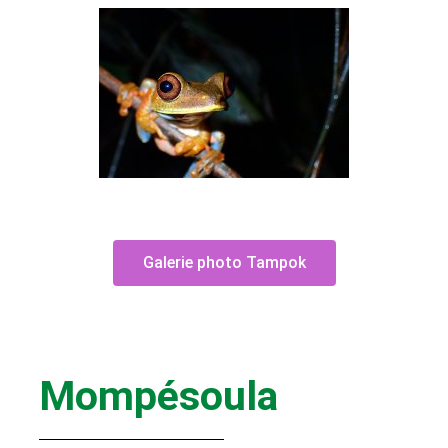
Galerie photo Tampok
Mompésoula