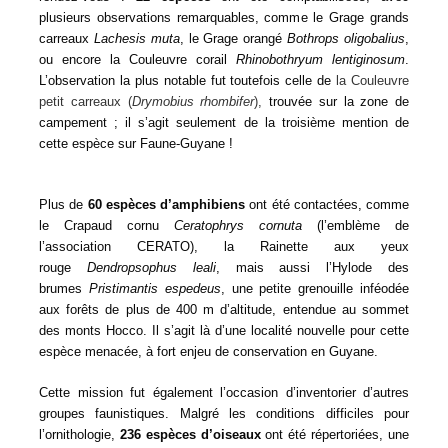
plusieurs observations remarquables, comme le Grage grands
carreaux
Lachesis muta
, le Grage orangé
Bothrops oligobalius
,
ou encore la Couleuvre corail
Rhinobothryum lentiginosum
.
L’observation la plus notable fut toutefois celle de
la Couleuvre
petit carreaux (
Drymobius rhombifer
),
trouvée sur la zone de
campement ; il s’agit seulement de la troisième mention de
cette espèce sur Faune-Guyane !
Plus de
60 espèces d’amphibiens
ont été contactées, comme
le Crapaud cornu
Ceratophrys cornuta
(l’emblème de
l’association CERATO), la Rainette aux yeux
rouge
Dendropsophus leali
, mais aussi l’Hylode des
brumes
Pristimantis espedeus
, une petite grenouille inféodée
aux forêts de plus de 400 m d’altitude, entendue au sommet
des monts Hocco. Il s’agit là d’une localité nouvelle pour cette
espèce menacée, à fort enjeu de conservation en Guyane.
Cette mission fut également l’occasion d’inventorier d’autres
groupes faunistiques. Malgré les conditions difficiles pour
l’ornithologie,
236 espèces d’oiseaux
ont été répertoriées, une